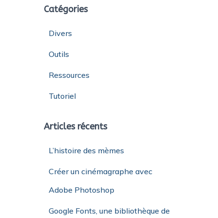
e
Catégories
r
c
Divers
h
Outils
e
r
Ressources
:
Tutoriel
Articles récents
L’histoire des mèmes
Créer un cinémagraphe avec
Adobe Photoshop
Google Fonts, une bibliothèque de