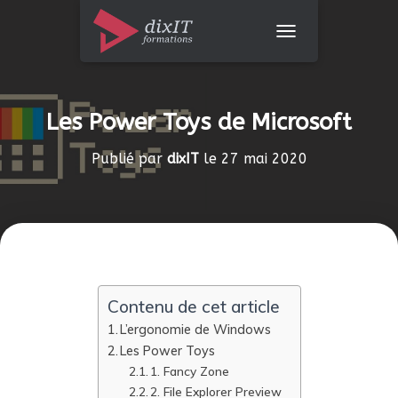
DÉPLIER LA NAVIGAT
Les Power Toys de Microsoft
Publié par
dixIT
le
27 mai 2020
Contenu de cet article
L’ergonomie de Windows
Les Power Toys
1. Fancy Zone
2. File Explorer Preview